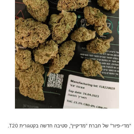
"מדי-פיור" של חברת "מדיקיין", סטיבה חדשה בקטגורית T20.