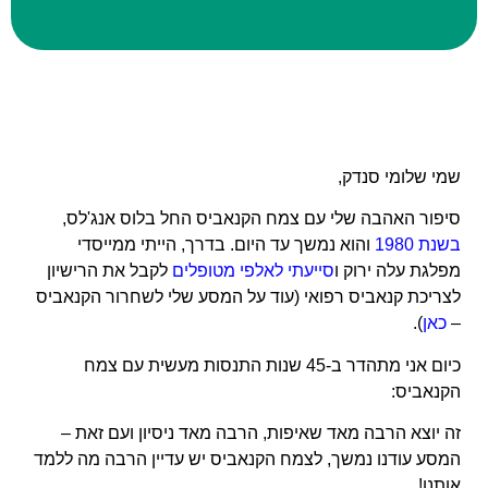
שמי שלומי סנדק,
סיפור האהבה שלי עם צמח הקנאביס החל בלוס אנג'לס,
בשנת 1980
והוא נמשך עד היום. בדרך, הייתי ממייסדי
מפלגת עלה ירוק ו
סייעתי לאלפי מטופלים
לקבל את הרישיון
לצריכת קנאביס רפואי
(עוד על המסע שלי לשחרור הקנאביס
–
כאן
).
כיום אני מתהדר ב-45 שנות התנסות מעשית עם צמח
הקנאביס:
זה יוצא הרבה מאד שאיפות, הרבה מאד ניסיון ועם זאת –
המסע עודנו נמשך, לצמח הקנאביס יש עדיין הרבה מה ללמד
אותנו!